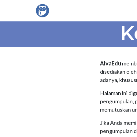
Ho
K
AlvaEdu
memban
disediakan ole
adanya, khususn
Halaman ini di
pengumpulan, p
memutuskan un
Jika Anda memi
pengumpulan dan