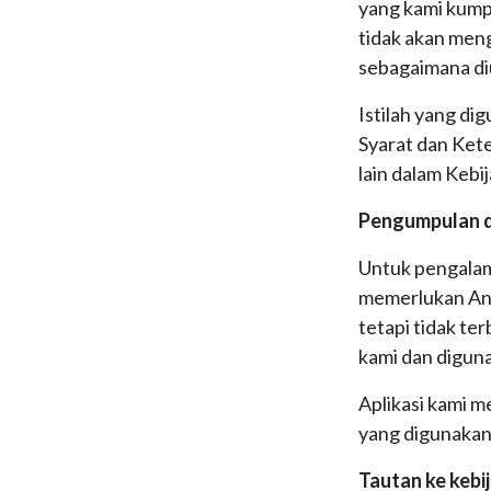
yang kami kump
tidak akan men
sebagaimana diu
Istilah yang di
Syarat dan Kete
lain dalam Kebij
Pengumpulan d
Untuk pengalam
memerlukan And
tetapi tidak te
kami dan diguna
Aplikasi kami 
yang digunakan
Tautan ke kebi