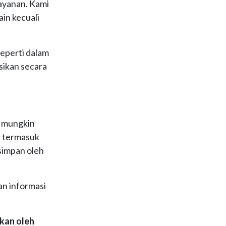
ayanan. Kami
in kecuali
seperti dalam
sikan secara
i mungkin
, termasuk
isimpan oleh
an informasi
akan oleh