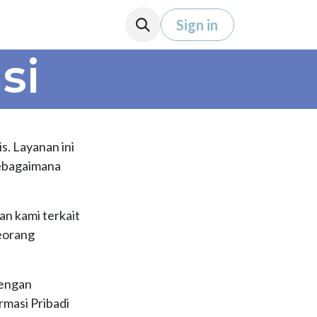
Sign in
si
s. Layanan ini
sebagaimana
n kami terkait
eorang
dengan
rmasi Pribadi