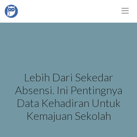
Lebih Dari Sekedar
Absensi. Ini Pentingnya
Data Kehadiran Untuk
Kemajuan Sekolah