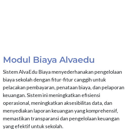
Modul Biaya Alvaedu
Sistem AlvaEdu Biaya menyederhanakan pengelolaan
biaya sekolah dengan fitur-fitur canggih untuk
pelacakan pembayaran, penataan biaya, dan pelaporan
keuangan. Sistem ini meningkatkan efisiensi
operasional, meningkatkan aksesibilitas data, dan
menyediakan laporan keuangan yang komprehensif,
memastikan transparansi dan pengelolaan keuangan
yang efektif untuk sekolah.